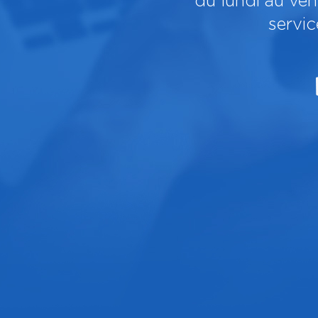
du lundi au ve
servi